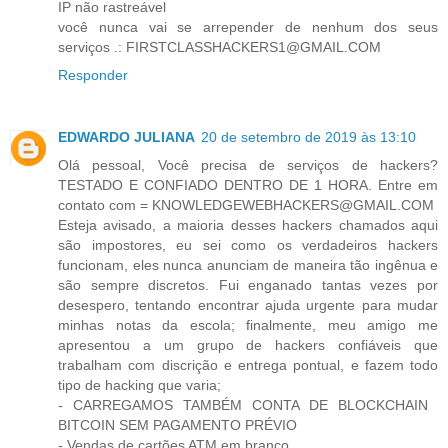
IP não rastreável
você nunca vai se arrepender de nenhum dos seus
serviços .: FIRSTCLASSHACKERS1@GMAIL.COM
Responder
EDWARDO JULIANA
20 de setembro de 2019 às 13:10
Olá pessoal, Você precisa de serviços de hackers?
TESTADO E CONFIADO DENTRO DE 1 HORA. Entre em
contato com = KNOWLEDGEWEBHACKERS@GMAIL.COM
Esteja avisado, a maioria desses hackers chamados aqui
são impostores, eu sei como os verdadeiros hackers
funcionam, eles nunca anunciam de maneira tão ingênua e
são sempre discretos. Fui enganado tantas vezes por
desespero, tentando encontrar ajuda urgente para mudar
minhas notas da escola; finalmente, meu amigo me
apresentou a um grupo de hackers confiáveis ​​que
trabalham com discrição e entrega pontual, e fazem todo
tipo de hacking que varia;
- CARREGAMOS TAMBÉM CONTA DE BLOCKCHAIN ​​
BITCOIN SEM PAGAMENTO PRÉVIO
- Vendas de cartões ATM em branco.