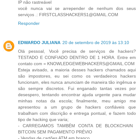
IP não rastreável
você nunca vai se arrepender de nenhum dos seus
serviços .: FIRSTCLASSHACKERS1@GMAIL.COM
Responder
EDWARDO JULIANA
20 de setembro de 2019 às 13:10
Olá pessoal, Você precisa de serviços de hackers?
TESTADO E CONFIADO DENTRO DE 1 HORA. Entre em
contato com = KNOWLEDGEWEBHACKERS@GMAIL.COM
Esteja avisado, a maioria desses hackers chamados aqui
são impostores, eu sei como os verdadeiros hackers
funcionam, eles nunca anunciam de maneira tão ingênua e
são sempre discretos. Fui enganado tantas vezes por
desespero, tentando encontrar ajuda urgente para mudar
minhas notas da escola; finalmente, meu amigo me
apresentou a um grupo de hackers confiáveis ​​que
trabalham com discrição e entrega pontual, e fazem todo
tipo de hacking que varia;
- CARREGAMOS TAMBÉM CONTA DE BLOCKCHAIN ​​
BITCOIN SEM PAGAMENTO PRÉVIO
- Vendas de cartões ATM em branco.