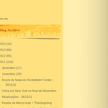
Blog Archive
2014
(33)
2013
(60)
2012
(85)
2011
(216)
►
dezembro
(17)
▼
novembro
(20)
Árvore de Natal do Rockefeller Center -
30/11/11
Clima em New York no final de Novembro
Atualizações - 28/11/11
Parada da Macys hoje + Thanksgiving