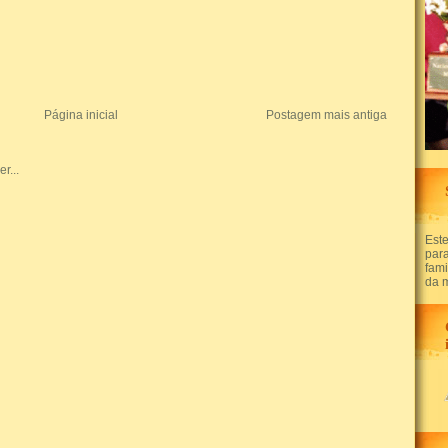
Página inicial
Postagem mais antiga
Este
par
fam
da 