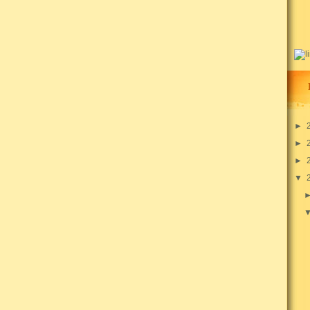
►
►
►
▼