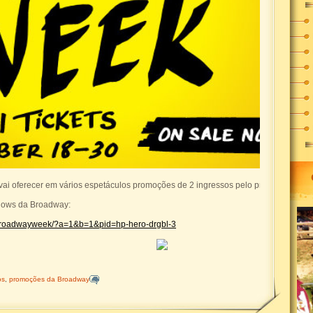
vai oferecer em vários espetáculos promoções de 2 ingressos pelo preço de 1.
hows da Broadway:
/broadwayweek/?a=1&b=1&pid=hp-hero-drgbl-3
os
,
promoções da Broadway