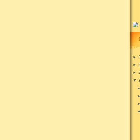
►
►
►
▼