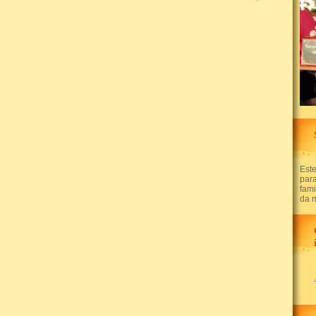
Este
par
fam
da 