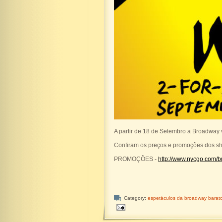
A partir de 18 de Setembro a Broadway 
Confiram os preços e promoções dos s
PROMOÇÕES -
http://www.nycgo.com
Category:
espetáculos da broadway barat