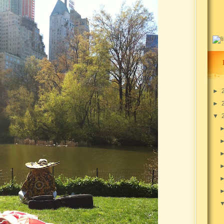
►
►
▼