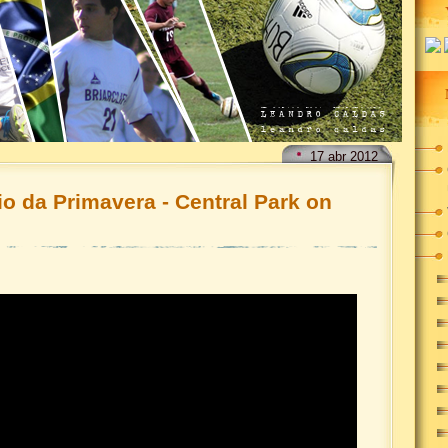
17
abr
2012
io da Primavera - Central Park on