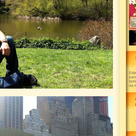
Este
par
fam
da 