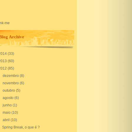
Blog Archive
2014
(33)
2013
(60)
2012
(85)
►
dezembro
(8)
►
novembro
(6)
►
outubro
(5)
►
agosto
(6)
►
junho
(1)
►
maio
(10)
▼
abril
(10)
Spring Break, o que é ?