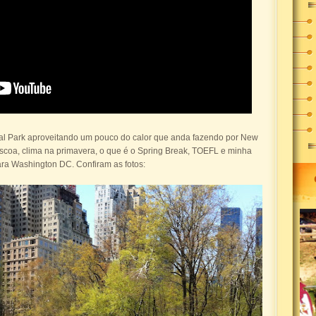
al Park aproveitando um pouco do calor que anda fazendo por New
áscoa, clima na primavera, o que é o Spring Break, TOEFL e minha
ra Washington DC. Confiram as fotos: