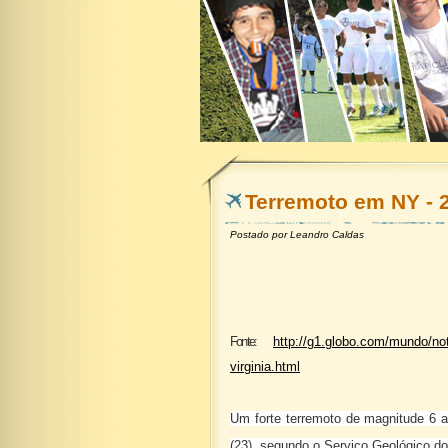
Terremoto em NY - 
Postado por
Leandro Caldas
Fonte:
http://g1.globo.com/mundo/not
virginia.html
Um forte terremoto de magnitude 6 at
(23), segundo o Serviço Geológico d