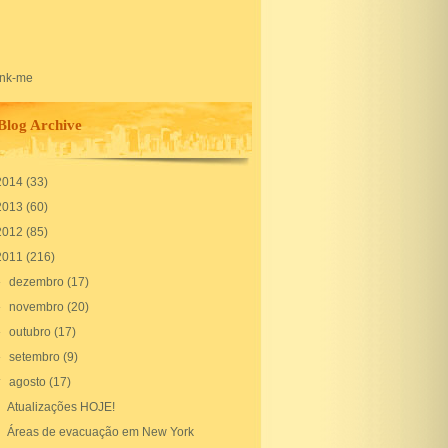
Blog Archive
2014
(33)
2013
(60)
2012
(85)
2011
(216)
►
dezembro
(17)
►
novembro
(20)
►
outubro
(17)
►
setembro
(9)
▼
agosto
(17)
Atualizações HOJE!
Áreas de evacuação em New York