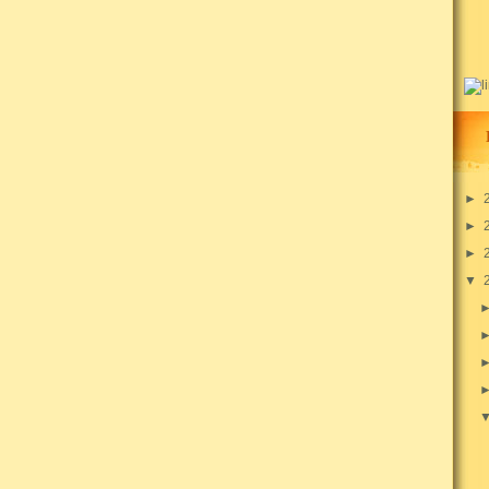
►
►
►
▼