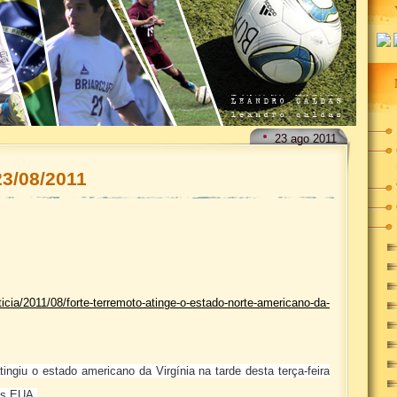
23
ago
2011
23/08/2011
icia/2011/08/forte-terremoto-atinge-o-estado-norte-americano-da-
ingiu o estado americano da Virgínia na tarde desta terça-feira
os EUA.