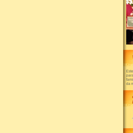
Este
par
fam
da 