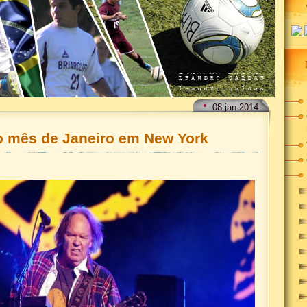
08
jan
2014
o mês de Janeiro em New York