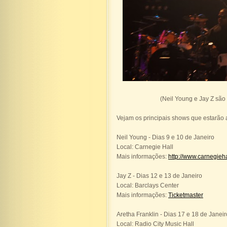
(Neil Young e Jay Z são
Vejam os principais shows que estarão
Neil Young - Dias 9 e 10 de Janeiro
Local: Carnegie Hall
Mais informações:
http://www.carnegieha
Jay Z - Dias 12 e 13 de Janeiro
Local: Barclays Center
Mais informações:
Ticketmaster
Aretha Franklin - Dias 17 e 18 de Janeir
Local: Radio City Music Hall