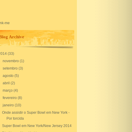
Blog Archive
2014
(33)
►
novembro
(1)
►
setembro
(3)
►
agosto
(5)
►
abril
(2)
►
março
(4)
►
fevereiro
(8)
▼
janeiro
(10)
Onde assistir o Super Bowl em New York -
Por torcida
Super Bowl em New York/New Jersey 2014