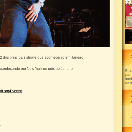
 2 dos principais shows que acontecerão em Janeiro)
 acontecendo em New York no mês de Janeiro
Este
par
fam
da 
ll.org/Events/
o