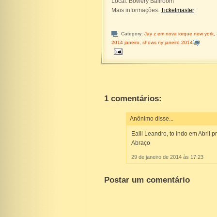
Local: Bowery Ballroom
Mais informações:
Ticketmaster
Category:
Jay z em nova iorque new york
,
2014 janeiro
,
shows ny janeiro 2014
1 comentários:
Anônimo disse...
Eaiii Leandro, to indo em Abril
Abraço
29 de janeiro de 2014 às 17:23
Postar um comentário