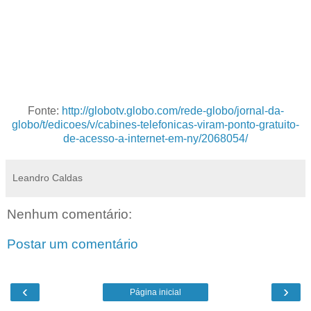
Fonte:
http://globotv.globo.com/rede-globo/jornal-da-
globo/t/edicoes/v/cabines-telefonicas-viram-ponto-gratuito-
de-acesso-a-internet-em-ny/2068054/
Leandro Caldas
Nenhum comentário:
Postar um comentário
‹
›
Página inicial